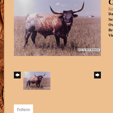
Ke
Da
Se
Ow
Br
Vi
Pedigree