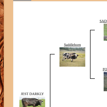
SAD
Saddlehorn
FO
JEST DARKLY