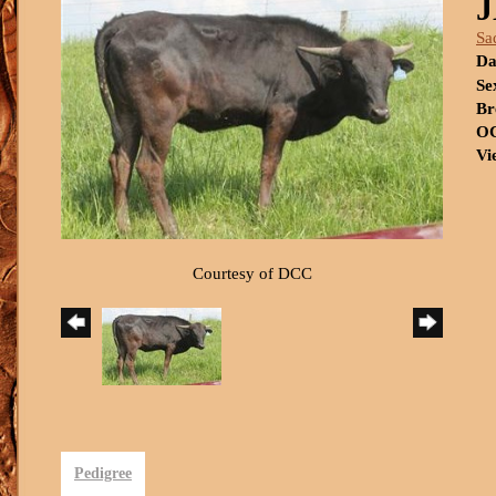
Sa
Da
Se
Br
OC
Vi
Courtesy of DCC
Pedigree