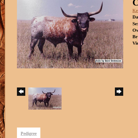
Ke
Da
Se
Ow
Br
Vi
Pedigree